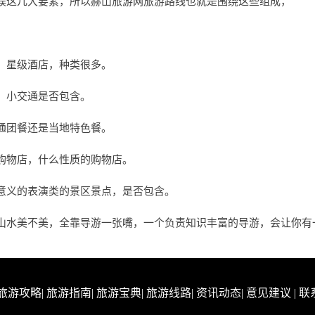
娱这几大要素，所以赫山旅游网旅游路线也就是围绕这些组成，
，星级酒店，种类很多。
，小交通是否包含。
通团餐还是当地特色餐。
购物店，什么性质的购物店。
意义的表演类的景区景点，是否包含。
山水美不美，全靠导游一张嘴，一个负责知识丰富的导游，会让你有
旅游攻略
|
旅游指南
|
旅游宝典
|
旅游线路
|
资讯动态
|
意见建议
|
联